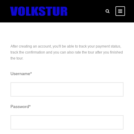
After creating an account, you'll be able to track your payment status,
track the confirmation and you can also rate the tour after you finished
the tour.
Username
*
Password
*