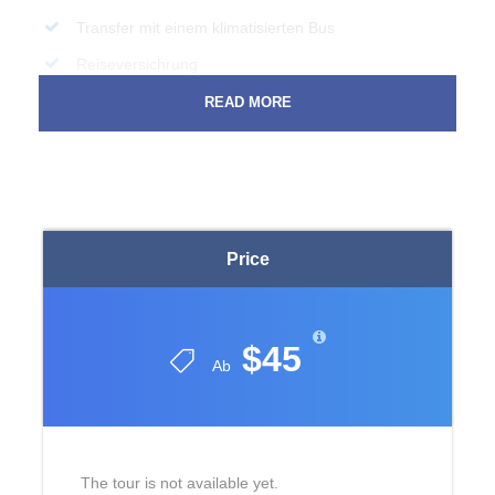
Transfer mit einem klimatisierten Bus
Reiseversichrung
Freizeit im Zentrum von Alanya
READ MORE
Nicht im Preis
Alle Getränke
Zwergen Höhle Eintritt
Price
Private Ausgaben
Ergänzungen
$45
Geeignete Schuhe
Ab
Sonnencreme & Sonnenbrille
Geld für Ausgaben
Regenschirm
The tour is not available yet.