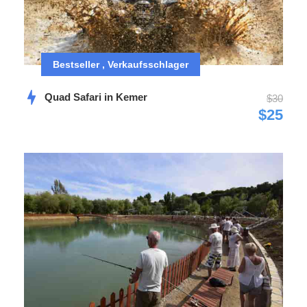
Geniessen Sie eine abenteuerliche Buggy Cross Safari im
Koprucay National Park. Fahren Sie ins Wasser und
nehmen Sie eine Abkühlung im Köprücay Fluss.
Bestseller , Verkaufsschlager
Führerschein ist nicht erforderlich zum Buggy fahren
Quad Safari in Kemer
$30
Kinder ab 3 Jahren sind erlaubt
$25
Kinder unter 16 Jahren sitzen mit ihren Eltern auf
dem Buggy
Videos