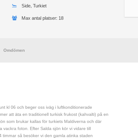
Side, Turkiet
Max antal platser: 18
Omdömen
t kl 06 och beger oss iväg i luftkonditionerade
er att äta en traditionell turkisk frukost (kahvalti) på en
sjön som brukar kallas för turkiets Maldiverna och där
a vackra foton. Efter Salda sjön kör vi vidare till
4 timmar så besöker vi den gamla atinka staden