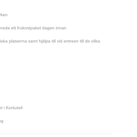
yken
bereda ett frukostpaket dagen innan
a platserna samt hjälpa till vid entreen till de olika
t i Korkuteli
ng