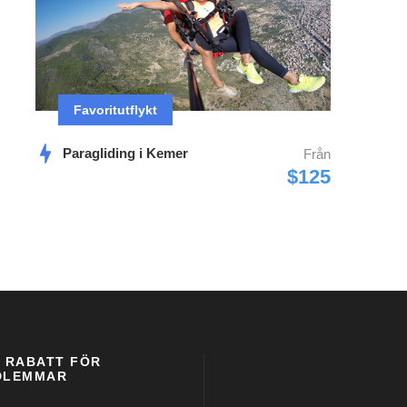
Favoritutflykt
Paragliding i Kemer
Från
$125
 RABATT FÖR
DLEMMAR