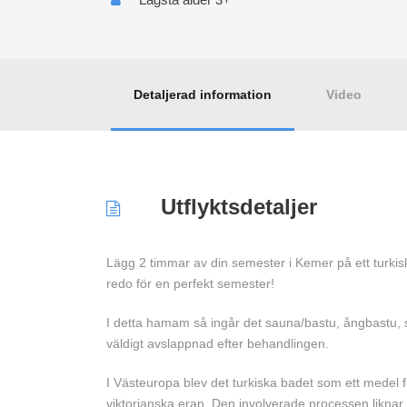
Detaljerad information
Video
Utflyktsdetaljer
Lägg 2 timmar av din semester i Kemer på ett turki
redo för en perfekt semester!
I detta hamam så ingår det sauna/bastu, ångbastu,
väldigt avslappnad efter behandlingen.
I Västeuropa blev det turkiska badet som ett medel 
viktorianska eran. Den involverade processen likna