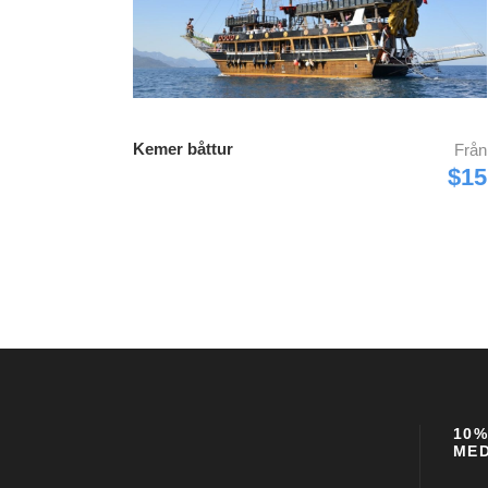
Kemer båttur
Från
$15
10%
ME