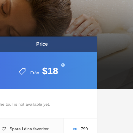
Price
Price
$18
$18
Från
Från
he tour is not available yet.
Spara i dina favoriter
799