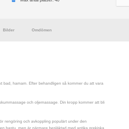
Bilder
Omdömen
skt bad, hamam. Efter behandligen så kommer du att vara
 skummassage och oljemassage. Din kropp kommer att bli
för rengöring och avkoppling populärt under den
r en bastu, men är närmare besläktad med antika grekiska