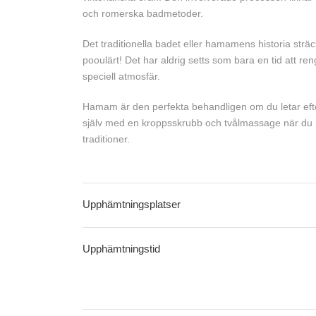
och romerska badmetoder.
Det traditionella badet eller hamamens historia strä
pooulärt! Det har aldrig setts som bara en tid att re
speciell atmosfär.
Hamam är den perfekta behandligen om du letar efte
själv med en kroppsskrubb och tvålmassage när du n
traditioner.
Upphämtningsplatser
Upphämtningstid