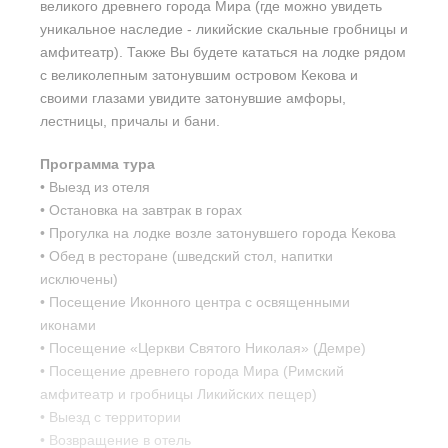
великого древнего города Мира (где можно увидеть
уникальное наследие - ликийские скальные гробницы и
амфитеатр). Также Вы будете кататься на лодке рядом
с великолепным затонувшим островом Кекова и
своими глазами увидите затонувшие амфоры,
лестницы, причалы и бани.
Программа тура
• Выезд из отеля
• Остановка на завтрак в горах
• Прогулка на лодке возле затонувшего города Кекова
• Обед в ресторане (шведский стол, напитки
исключены)
• Посещение Иконного центра с освященными
иконами
• Посещение «Церкви Святого Николая» (Демре)
• Посещение древнего города Мира (Римский
амфитеатр и гробницы Ликийских пещер)
• Выезд с территории
• Возвращение в отель