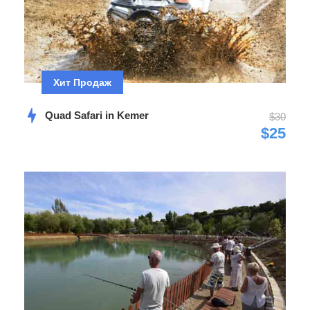
забронировать в отеле заранее
Что Вас ожидает
Хит Продаж
Дети до 6 лет не имеют отдельного места, они сидят
на коленях у родителей. Если Вы хотите иметь
Quad Safari in Kemer
$30
$25
отдельное место для Вашего ребенка, выберите
вариант для детей 7-12 лет.
Фотографии